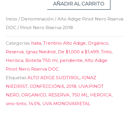
2018
AÑADIR AL CARRITO
cantidad
Inicio
/
Denominación
/
Alto Adige Pinot Nero Riserva
DOC
/ Pinot Nero Riserva 2018
Categorías
Italia
,
Trentino Alto Adige
,
Orgánico
,
Reserva
,
Ignaz Niedrist
,
De $1,000 a $1,499
,
Tinto
,
Heróica
,
Botella 750 ml
,
pendiente
,
Alto Adige
Pinot Nero Riserva DOC
Etiquetas
ALTO ADIGE SUDTIROL
,
IGNAZ
NIEDRIST
,
CONFECCIÓN:6
,
2018
,
UVA:PINOT
NERO
,
ORGANICO
,
RESERVA
,
750 ML
,
HEROICA
,
vino-tinto
,
14.5%
,
UVA.MONOVARIETAL