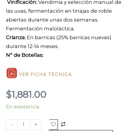
Vinificación:
Vendimia y selección manual
de
las uvas,
fermentación
en
tinajas de roble
abiertas
durante unas
dos semanas
.
Fermentación maloláctica.
Crianza:
En barricas (25% barricas nuevas)
durante 12-14 meses.
Nº de Botellas:
VER FICHA TÉCNICA
$
1,881.00
En existencia
Pinot
Nero
-
+
Riserva