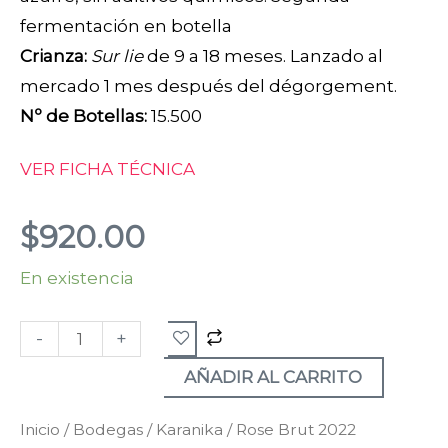
fermentación en botella
Crianza:
Sur lie
de 9 a 18 meses. Lanzado al
mercado 1 mes después del dégorgement.
Nº de Botellas:
15.500
VER FICHA TÉCNICA
$
920.00
En existencia
Rose
Brut
-
+
2022
cantidad
AÑADIR AL CARRITO
Inicio
/
Bodegas
/
Karanika
/ Rose Brut 2022