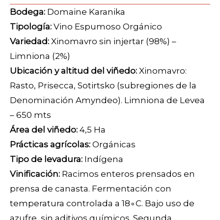
Bodega:
Domaine Karanika
Tipología:
Vino Espumoso Orgánico
Variedad:
Xinomavro sin injertar (98%) –
Limniona (2%)
Ubicación y altitud del viñedo:
Xinomavro:
Rasto, Prisecca, Sotirtsko (subregiones de la
Denominación Amyndeo). Limniona de Levea
– 650 mts
Área del viñedo:
4,5 Ha
Prácticas agrícolas:
Orgánicas
Tipo de levadura:
Indígena
Vinificación:
Racimos enteros prensados en
prensa de canasta. Fermentación con
temperatura controlada a
1
8
∘
C
. Bajo uso de
azufre, sin aditivos químicos. Segunda