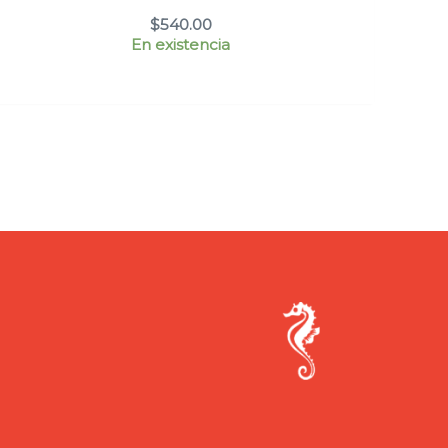
$
540.00
En existencia