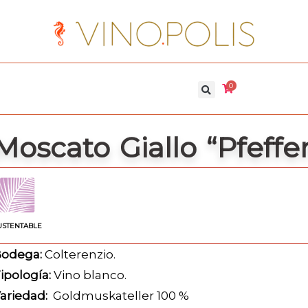
0
Moscato Giallo “Pfeffe
USTENTABLE
odega:
Colterenzio.
ipología:
Vino blanco.
ariedad:
Goldmuskateller 100 %