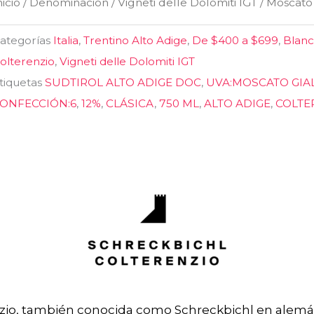
nicio
/
Denominación
/
Vigneti delle Dolomiti IGT
/ Moscato 
antidad
ategorías
Italia
,
Trentino Alto Adige
,
De $400 a $699
,
Blan
olterenzio
,
Vigneti delle Dolomiti IGT
tiquetas
SUDTIROL ALTO ADIGE DOC
,
UVA:MOSCATO GIA
ONFECCIÓN:6
,
12%
,
CLÁSICA
,
750 ML
,
ALTO ADIGE
,
COLTE
zio, también conocida como Schreckbichl en alemá