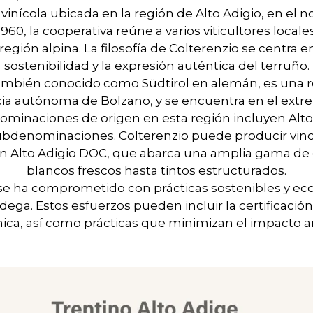
vinícola ubicada en la región de Alto Adigio, en el nor
60, la cooperativa reúne a varios viticultores locale
región alpina. La filosofía de Colterenzio se centra en 
sostenibilidad y la expresión auténtica del terruño.
también conocido como Südtirol en alemán, es una r
cia autónoma de Bolzano, y se encuentra en el ext
enominaciones de origen en esta región incluyen Alt
subdenominaciones. Colterenzio puede producir vinos
 Alto Adigio DOC, que abarca una amplia gama de e
blancos frescos hasta tintos estructurados.
se ha comprometido con prácticas sostenibles y eco
odega. Estos esfuerzos pueden incluir la certificació
ica, así como prácticas que minimizan el impacto a