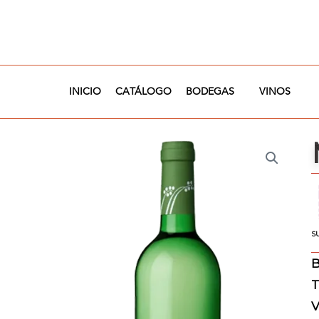
Ir
al
contenido
INICIO
CATÁLOGO
BODEGAS
VINOS
S
B
T
V