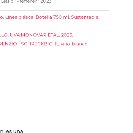
Giallo “Pfefferer” 2023
co
,
Línea clásica
,
Botella 750 ml
,
Sustentable
,
LLO
,
UVA:MONOVARIETAL
,
2023
,
RENZIO - SCHRECKBICHL
,
vino-blanco
n, es una