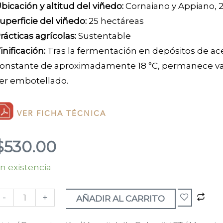
bicación y altitud del viñedo:
Cornaiano y Appiano, 
uperficie del viñedo:
25 hectáreas
rácticas agrícolas:
Sustentable
inificación:
Tras la fermentación en depósitos de ac
onstante de aproximadamente 18 °C, permanece var
er embotellado.
VER FICHA TÉCNICA
$
530.00
n existencia
oscato
iallo
-
+
Pfefferer"
AÑADIR AL CARRITO
023