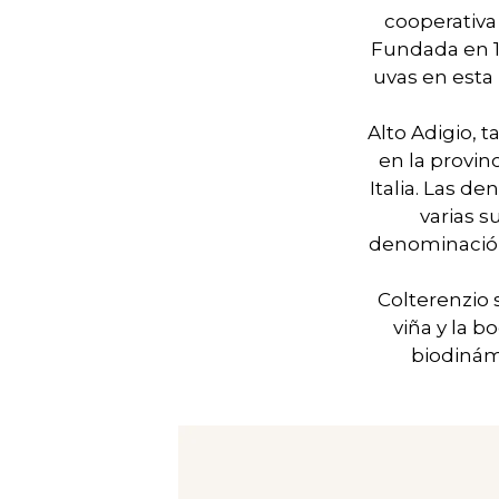
cooperativa 
Fundada en 19
uvas en esta 
Alto Adigio, 
en la provin
Italia. Las d
varias 
denominación
Colterenzio 
viña y la b
biodinám