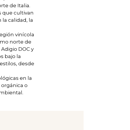
te de Italia.
s que cultivan
la calidad, la
egión vinícola
remo norte de
o Adigio DOC y
 bajo la
stilos, desde
lógicas en la
n orgánica o
mbiental.