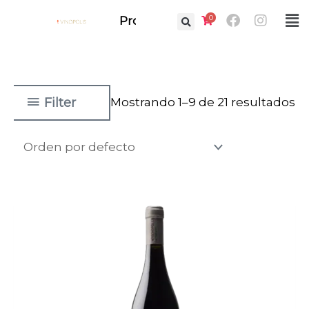
Ir
Facebook
Instag
0
Fl
Prof.
al
M
contenido
Filter
Mostrando 1–9 de 21 resultados