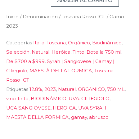
AÑADIR AL CARRITO
Inicio
/
Denominación
/
Toscana Rosso IGT
/ Gamo
2023
Categorías
Italia
,
Toscana
,
Orgánico
,
Biodinámico
,
Selección
,
Natural
,
Heróica
,
Tinto
,
Botella 750 ml
,
De $700 a $999
,
Syrah | Sangiovese | Gamay |
Ciliegiolo
,
MAESTÀ DELLA FORMICA
,
Toscana
Rosso IGT
Etiquetas
12.8%
,
2023
,
Natural
,
ORGANICO
,
750 ML
,
vino-tinto
,
BIODINÁMICO
,
UVA: CILIEGIOLO
,
UCA.SANGIOVESE
,
HEROICA
,
UVA:SYRAH
,
MAESTA DELLA FORMICA
,
gamay
,
abrusco