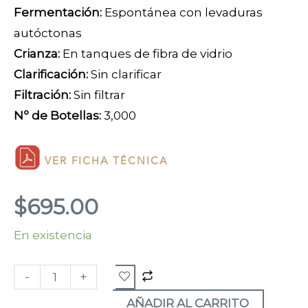
Fermentación:
Espontánea con levaduras
autóctonas
Crianza:
En tanques de fibra de vidrio
Clarificación:
Sin clarificar
Filtración:
Sin filtrar
Nº de Botellas:
3,000
VER FICHA TÉCNICA
$
695.00
En existencia
Sangiovese
Formica
-
+
Rossa
2024
AÑADIR AL CARRITO