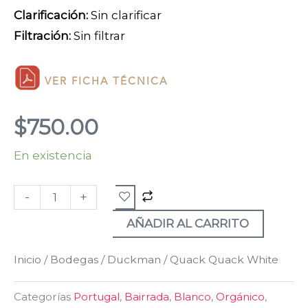
Clarificación:
Sin clarificar
Filtración:
Sin filtrar
VER FICHA TÉCNICA
$
750.00
En existencia
Quack
Quack
-
+
White
cantidad
AÑADIR AL CARRITO
Inicio
/
Bodegas
/
Duckman
/ Quack Quack White
Categorías
Portugal
,
Bairrada
,
Blanco
,
Orgánico
,