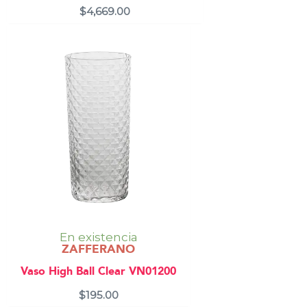
$
4,669.00
En existencia
ZAFFERANO
Vaso High Ball Clear VN01200
$
195.00