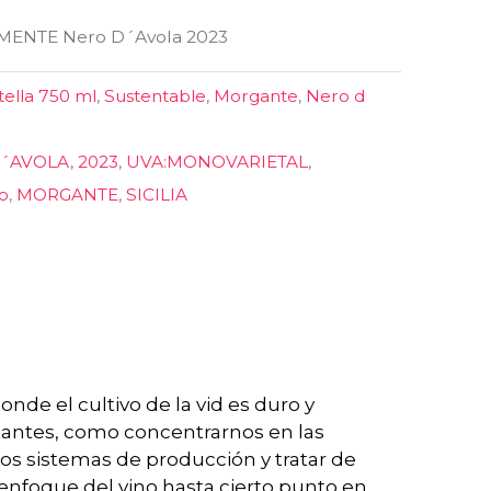
MENTE Nero D´Avola 2023
tella 750 ml
,
Sustentable
,
Morgante
,
Nero d
D´AVOLA
,
2023
,
UVA:MONOVARIETAL
,
to
,
MORGANTE
,
SICILIA
onde el cultivo de la vid es duro y
tantes, como concentrarnos en las
os sistemas de producción y tratar de
 enfoque del vino hasta cierto punto en