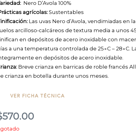
ariedad:
Nero D’Avola 100%
Prácticas agrícolas:
Sustentables
inificación:
Las uvas Nero d’Avola, vendimiadas en 
uelos arcilloso-calcáreos de textura media a unos 4
inifican en depósitos de acero inoxidable con macer
ías a una temperatura controlada de
2
5
∘
C
–
2
8
∘
C
. 
ntegramente en depósitos de acero inoxidable.
rianza:
Breve crianza en barricas de roble francés A
e crianza en botella durante unos meses.
VER FICHA TÉCNICA
$
570.00
gotado