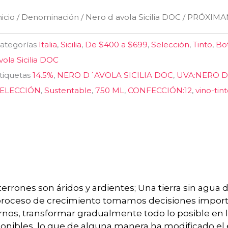
nicio
/
Denominación
/
Nero d avola Sicilia DOC
/ PRÓXIMA
ategorías
Italia
,
Sicilia
,
De $400 a $699
,
Selección
,
Tinto
,
Bo
vola Sicilia DOC
tiquetas
14.5%
,
NERO D´AVOLA SICILIA DOC
,
UVA:NERO 
ELECCIÓN
,
Sustentable
,
750 ML
,
CONFECCIÓN:12
,
vino-tin
terrones son áridos y ardientes; Una tierra sin agua d
o proceso de crecimiento tomamos decisiones impor
nos, transformar gradualmente todo lo posible en l
sponibles, lo que de alguna manera ha modificado el