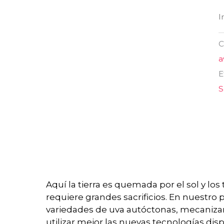
I
C
a
E
S
Aquí la tierra es quemada por el sol y los 
requiere grandes sacrificios. En nuestr
variedades de uva autóctonas, mecanizar
utilizar mejor las nuevas tecnologías di