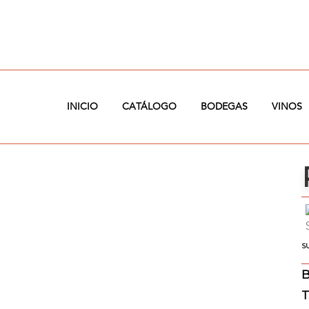
Ir
al
contenido
INICIO
CATÁLOGO
BODEGAS
VINOS
S
B
T