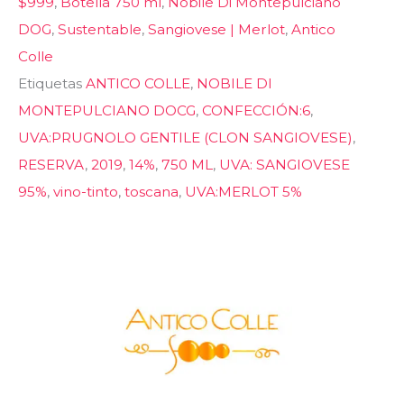
$999
,
Botella 750 ml
,
Nobile Di Montepulciano
DOG
,
Sustentable
,
Sangiovese | Merlot
,
Antico
Colle
Etiquetas
ANTICO COLLE
,
NOBILE DI
MONTEPULCIANO DOCG
,
CONFECCIÓN:6
,
UVA:PRUGNOLO GENTILE (CLON SANGIOVESE)
,
RESERVA
,
2019
,
14%
,
750 ML
,
UVA: SANGIOVESE
95%
,
vino-tinto
,
toscana
,
UVA:MERLOT 5%