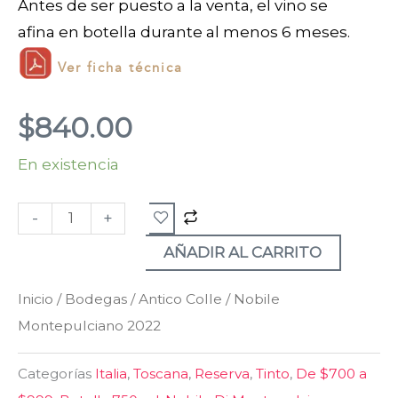
Antes de ser puesto a la venta, el vino se
afina en botella durante al menos 6 meses.
Ver ficha técnica
$
840.00
En existencia
Nobile
Montepulciano
-
+
2022
cantidad
AÑADIR AL CARRITO
Inicio
/
Bodegas
/
Antico Colle
/ Nobile
Montepulciano 2022
Categorías
Italia
,
Toscana
,
Reserva
,
Tinto
,
De $700 a