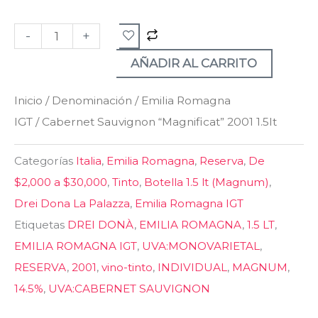
Sauvignon
-
+
"Magnificat"
2001
AÑADIR AL CARRITO
1.5lt
Inicio
/
Denominación
/
Emilia Romagna
cantidad
IGT
/ Cabernet Sauvignon “Magnificat” 2001 1.5lt
Categorías
Italia
,
Emilia Romagna
,
Reserva
,
De
$2,000 a $30,000
,
Tinto
,
Botella 1.5 lt (Magnum)
,
Drei Dona La Palazza
,
Emilia Romagna IGT
Etiquetas
DREI DONÀ
,
EMILIA ROMAGNA
,
1.5 LT
,
EMILIA ROMAGNA IGT
,
UVA:MONOVARIETAL
,
RESERVA
,
2001
,
vino-tinto
,
INDIVIDUAL
,
MAGNUM
,
14.5%
,
UVA:CABERNET SAUVIGNON