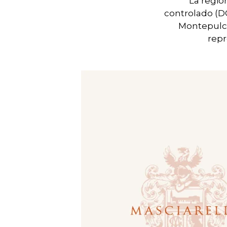
La regió
controlado (D
Montepulci
repr