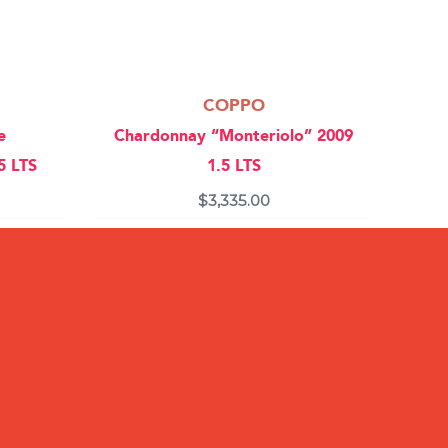
COPPO
e
Chardonnay “Monteriolo” 2009
5 LTS
1.5 LTS
$
3,335.00