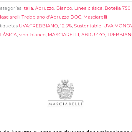
antidad
ategorías
Italia
,
Abruzzo
,
Blanco
,
Línea clásica
,
Botella 750
asciarelli Trebbiano d’Abruzzo DOC
,
Masciarelli
tiquetas
UVA:TREBBIANO
,
12.5%
,
Sustentable
,
UVA:MONOV
LÁSICA
,
vino-blanco
,
MASCIARELLI
,
ABRUZZO
,
TREBBIAN