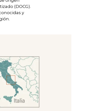
de origen
tizado (DOCG).
conocidas y
gión.