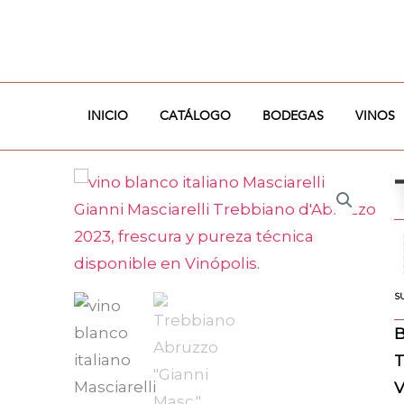
Ir
al
contenido
INICIO
CATÁLOGO
BODEGAS
VINOS
S
B
T
V