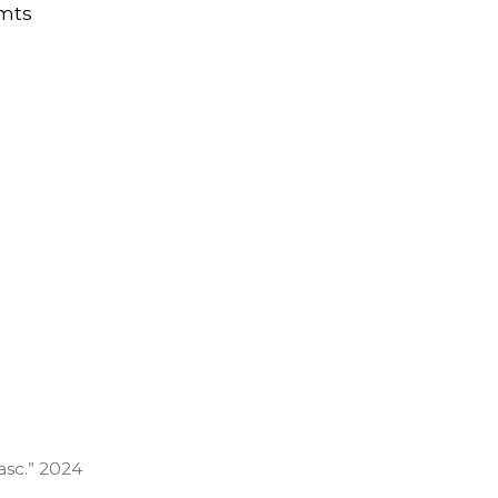
 mts
asc.” 2024