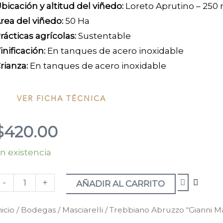
bicación y altitud del viñedo:
Loreto Aprutino – 250
rea del viñedo:
50 Ha
rácticas agrícolas:
Sustentable
inificación:
En tanques de acero inoxidable
rianza:
En tanques de acero inoxidable
VER FICHA TÉCNICA
$
420.00
n existencia
rebbiano
bruzzo
-
+
Gianni
AÑADIR AL CARRITO
asc."
nicio
/
Bodegas
/
Masciarelli
/ Trebbiano Abruzzo “Gianni M
024