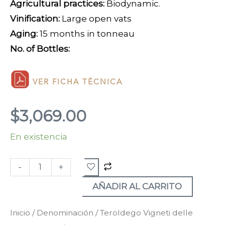
Agricultural practices:
Biodynamic.
Vinification:
Large open vats
Aging:
15 months in tonneau
No. of Bottles:
VER FICHA TÉCNICA
$
3,069.00
En existencia
Teroldego
"Granato"
-
+
2010
cantidad
AÑADIR AL CARRITO
Inicio
/
Denominación
/
Teroldego Vigneti delle