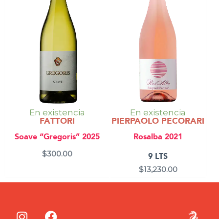
En existencia
En existencia
FATTORI
PIERPAOLO PECORARI
Soave “Gregoris” 2025
Rosalba 2021
$
300.00
9 LTS
$
13,230.00
I
F