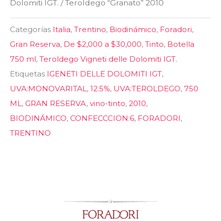
Dolomiti IGT.
/ Teroldego “Granato” 2010
Categorías
Italia
,
Trentino
,
Biodinámico
,
Foradori
,
Gran Reserva
,
De $2,000 a $30,000
,
Tinto
,
Botella
750 ml
,
Teroldego Vigneti delle Dolomiti IGT.
Etiquetas
IGENETI DELLE DOLOMITI IGT
,
UVA:MONOVARITAL
,
12.5%
,
UVA:TEROLDEGO
,
750
ML
,
GRAN RESERVA
,
vino-tinto
,
2010
,
BIODINÁMICO
,
CONFECCCION:6
,
FORADORI
,
TRENTINO