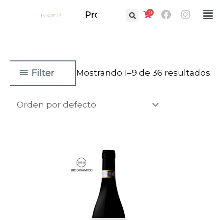
Ir
Facebook
Instag
0
Fl
Prof.
al
M
contenido
Filter
Mostrando 1–9 de 36 resultados