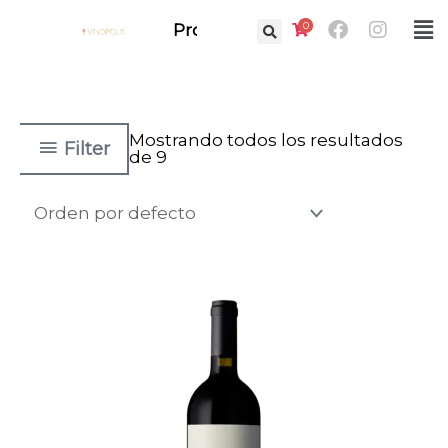
Ir
Facebook
Instag
0
Fl
Prof.
al
M
contenido
Mostrando todos los resultados
Filter
de 9