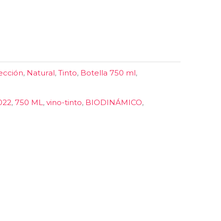
ección
,
Natural
,
Tinto
,
Botella 750 ml
,
022
,
750 ML
,
vino-tinto
,
BIODINÁMICO
,