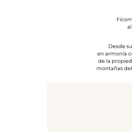
Ficom
a
Desde sus
en armonía con
de la propied
montañas del n