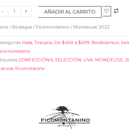
022
-
+
antidad
AÑADIR AL CARRITO
nicio
/
Bodegas
/
Ficomontanino
/ Mondeuse 2022
ategorías
Italia
,
Toscana
,
De $400 a $699
,
Biodinámico
,
Sel
icomontanino
tiquetas
CONFECCIÓN:6
,
SELECCIÓN
,
UVA: MONDEUSE
,
2
atural
,
ficomotanino