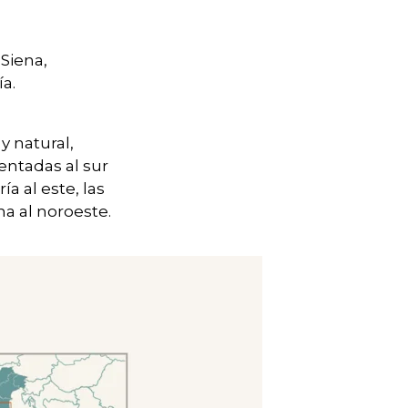
Siena,
a.
y natural,
ientadas al sur
a al este, las
na al noroeste.