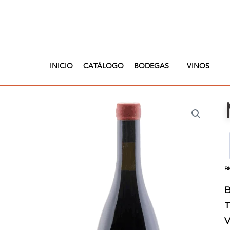
Ir
al
contenido
INICIO
CATÁLOGO
BODEGAS
VINOS
B
B
T
V