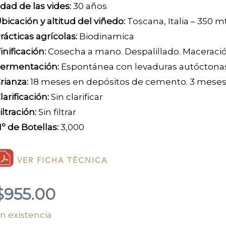
dad de las vides:
30 años
bicación y altitud del viñedo:
Toscana, Italia – 350 m
rácticas agrícolas:
Biodinamica
inificación:
Cosecha a mano. Despalillado. Maceración
ermentación:
Espontánea con levaduras autóctona
rianza:
18 meses en depósitos de cemento. 3 meses 
larificación:
Sin clarificar
iltración:
Sin filtrar
º de Botellas:
3,000
VER FICHA TÉCNICA
$
955.00
n existencia
ondeuse