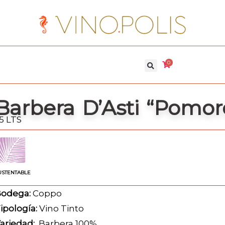
0
Barbera D’Asti “Pomor
.5 LTS
USTENTABLE
odega:
Coppo
ipología:
Vino Tinto
ariedad:
Barbera 100%