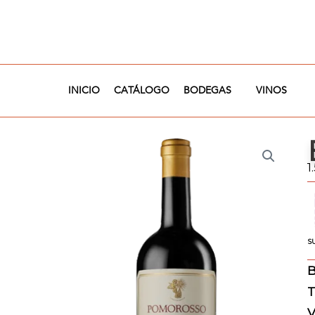
Ir
al
contenido
INICIO
CATÁLOGO
BODEGAS
VINOS
1
S
B
T
V