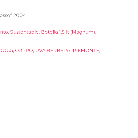
rosso” 2004
into
,
Sustentable
,
Botella 1.5 lt (Magnum)
,
 DOCG
,
COPPO
,
UVA:BERBERA
,
PIEMONTE
,