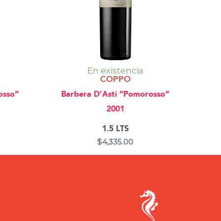
En existencia
COPPO
osso”
Barbera D’Asti “Pomorosso”
2001
1.5 LTS
$
4,335.00