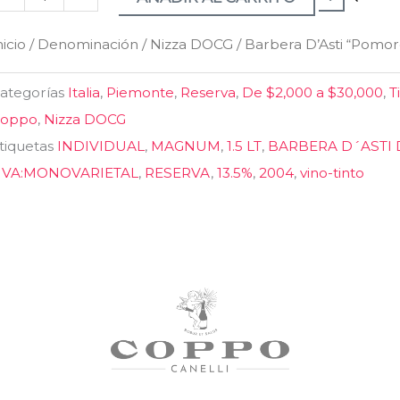
004
nicio
/
Denominación
/
Nizza DOCG
/ Barbera D’Asti “Pomo
antidad
ategorías
Italia
,
Piemonte
,
Reserva
,
De $2,000 a $30,000
,
T
oppo
,
Nizza DOCG
tiquetas
INDIVIDUAL
,
MAGNUM
,
1.5 LT
,
BARBERA D´ASTI
VA:MONOVARIETAL
,
RESERVA
,
13.5%
,
2004
,
vino-tinto