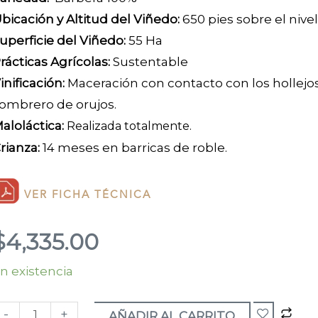
bicación y Altitud del Viñedo:
650 pies sobre el niv
uperficie del Viñedo:
55 Ha
rácticas Agrícolas:
Sustentable
inificación:
Maceración con contacto con los hollejo
ombrero de orujos.
aloláctica:
Realizada totalmente.
rianza:
14 meses en barricas de roble.
VER FICHA TÉCNICA
$
4,335.00
n existencia
arbera
’Asti
-
+
Pomorosso"
AÑADIR AL CARRITO