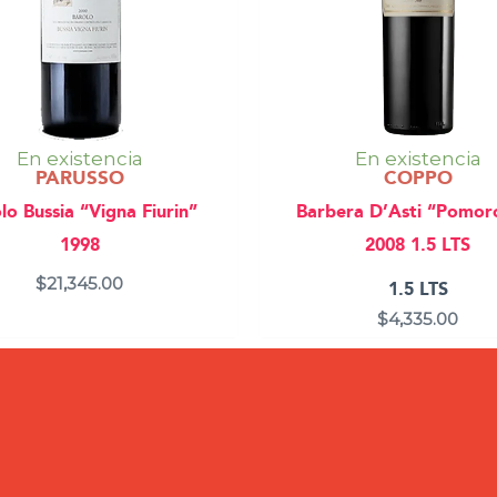
En existencia
En existencia
PARUSSO
COPPO
lo Bussia “Vigna Fiurin”
Barbera D’Asti “Pomor
1998
2008 1.5 LTS
$
21,345.00
1.5 LTS
$
4,335.00