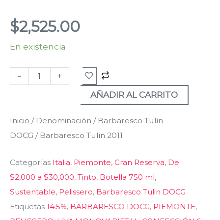
$
2,525.00
En existencia
Barbaresco
Tulin
-
+
2011
cantidad
AÑADIR AL CARRITO
Inicio
/
Denominación
/
Barbaresco Tulin
DOCG
/ Barbaresco Tulin 2011
Categorías
Italia
,
Piemonte
,
Gran Reserva
,
De
$2,000 a $30,000
,
Tinto
,
Botella 750 ml
,
Sustentable
,
Pelissero
,
Barbaresco Tulin DOCG
Etiquetas
14.5%
,
BARBARESCO DOCG
,
PIEMONTE
,