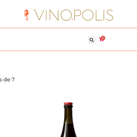
0
s de 7