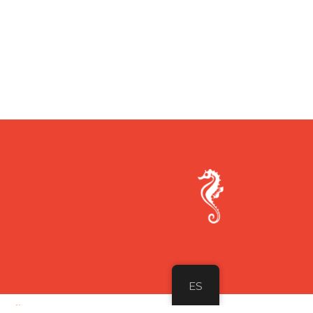
ES
8 AÑOS