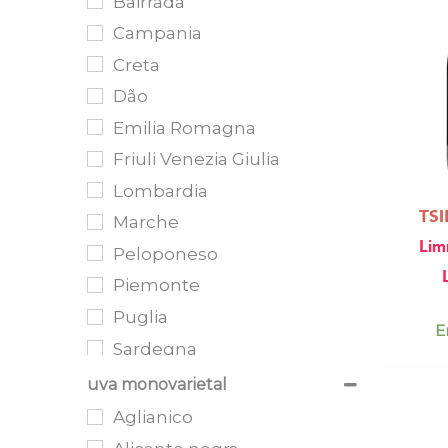
Bairrada
Campania
Creta
Dão
Emilia Romagna
Friuli Venezia Giulia
Lombardia
TSI
Marche
Lim
Peloponeso
Piemonte
Puglia
E
Sardegna
Sicilia
uva monovarietal
Toscana
Aglianico
Trentino