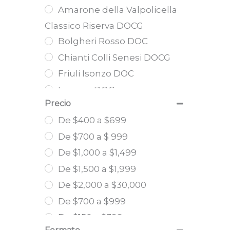
Duckman
Pallagrello Bianco
Amarone della Valpolicella
Sauvignon | Merlot | Syrah |
Castello di Semivicoli
Pallagrello Nero
Classico Riserva DOCG
Teroldego
Giodo
Pecorino
Bolgheri Rosso DOC
Cabernet Sauvignon |
Palmento Costanzo
Petite Arvine
Chianti Colli Senesi DOCG
Merlot | Syrah | Sangiovese
Terre del Principe
Piedirosso
Friuli Isonzo DOC
Glera | Pinot Nero
João Tavares de Pina
Pinot Bianco
Lugana DOC
Sangiovese | Cabernet
Colterenzio
Pinot Grigio
Precio
Nobile Di Montepulciano
Sauvignon | Syrah
Gillardi
Pinot Nero
De $400 a $699
DOG
Cabernet Sauvignon | Petit
Parusso
Primitivo
De $700 a $ 999
Puglia IGP
Verdot | Merlot | Cabernet
Terravecchia
Prugnolo gentile
De $1,000 a $1,499
Syrah Toscana IGT
Franc
Coppo
Refosco dal peduncolo
De $1,500 a $1,999
Malvasia di Candia
Valle D´Aosta Doc
Il Follo
Rosso
De $2,000 a $30,000
Aromatica | Chardonnay
Soave “Gregoris” DOC
Pelissero
Ribolla Gialla
Sangiovese | Canaiolo |
De $700 a $999
Aglianico DOCG
Urlar
Riesling
Colorino
De $150 a $399
Amarone della Valpolicella