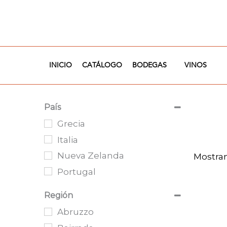
Ir
al
contenido
INICIO
CATÁLOGO
BODEGAS
VINOS
País
Grecia
Italia
Nueva Zelanda
Mostran
Portugal
Región
Abruzzo