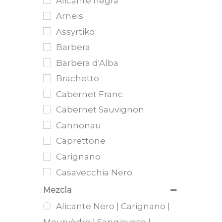
Alicante negra
Umbria
Arneis
Valle d'Acosta
Assyrtiko
Veneto
Barbera
Wairarapa
Barbera d'Alba
Brachetto
Cabernet Franc
Cabernet Sauvignon
Cannonau
Caprettone
Carignano
Casavecchia Nero
Chardonnay
Mezcla
Cortese
Alicante Nero | Carignano |
Dolcetto
Mourvèdre | Sangiovese |