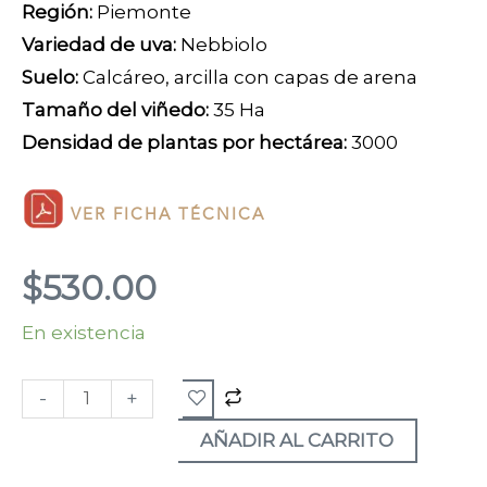
Región:
Piemonte
Variedad de uva:
Nebbiolo
Suelo:
Calcáreo, arcilla con capas de arena
Tamaño del viñedo:
35 Ha
Densidad de plantas por hectárea:
3000
VER FICHA TÉCNICA
$
530.00
En existencia
Nebbiolo
2024
-
+
cantidad
AÑADIR AL CARRITO