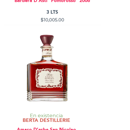
Barbera D’Asti “Pomorosso” 2006
3 LTS
$
10,005.00
En existencia
BERTA DESTILLERIE
Amaro D’erbe San Nicolao