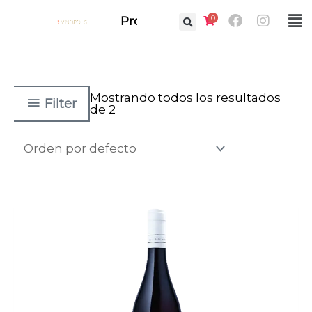
Ir
Facebook
Instag
0
Fl
Prof.
al
M
contenido
Mostrando todos los resultados
Filter
de 2