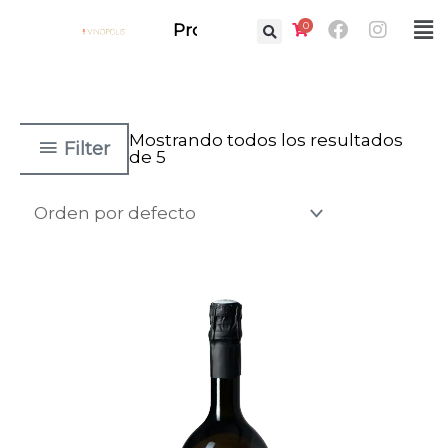
Ir
Facebook
Instag
0
Fl
Prof.
al
M
contenido
Mostrando todos los resultados
Filter
de 5