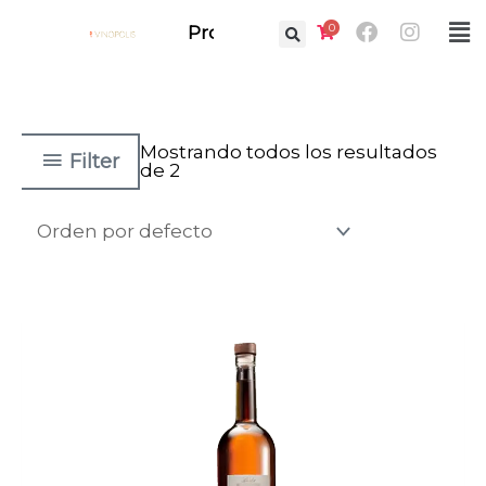
Ir
Facebook
Instag
0
Fl
Prof.
al
M
contenido
Mostrando todos los resultados
Filter
de 2