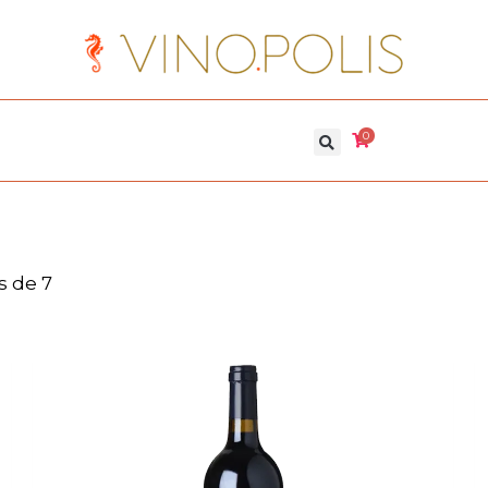
0
s de 7