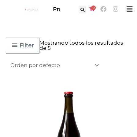
Ir
Facebook
Instag
0
Fl
Prof.
al
M
contenido
Mostrando todos los resultados
Filter
de 5