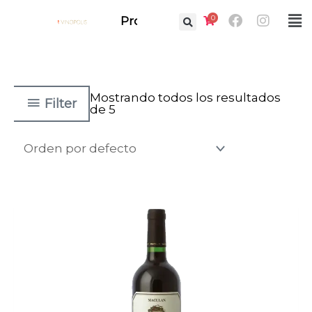
Ir
Facebook
Instag
0
Fl
Prof.
al
M
contenido
Mostrando todos los resultados
Filter
de 5