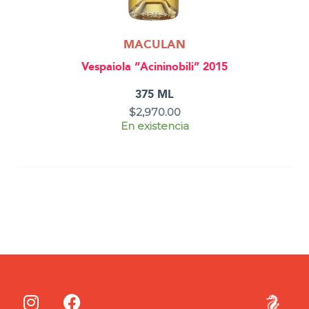
MACULAN
Vespaiola “Acininobili” 2015
375 ML
$
2,970.00
En existencia
I
F