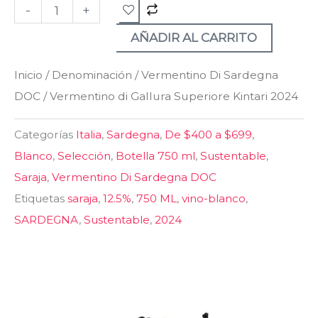
-
+
Gallura
Superiore
AÑADIR AL CARRITO
Kintari
Inicio
/
Denominación
/
Vermentino Di Sardegna
2024
DOC
/ Vermentino di Gallura Superiore Kintari 2024
cantidad
Categorías
Italia
,
Sardegna
,
De $400 a $699
,
Blanco
,
Selección
,
Botella 750 ml
,
Sustentable
,
Saraja
,
Vermentino Di Sardegna DOC
Etiquetas
saraja
,
12.5%
,
750 ML
,
vino-blanco
,
SARDEGNA
,
Sustentable
,
2024