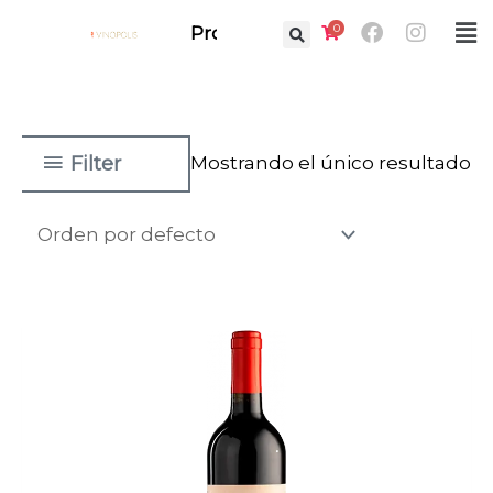
Ir
Facebook
Instag
0
Fl
Prof.
al
M
contenido
Filter
Mostrando el único resultado