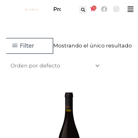
Ir
Facebook
Instag
0
Fl
Prof.
al
M
contenido
Filter
Mostrando el único resultado