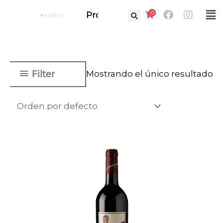
Ir
Facebook
Instag
0
Fl
Prof.
al
M
contenido
Filter
Mostrando el único resultado