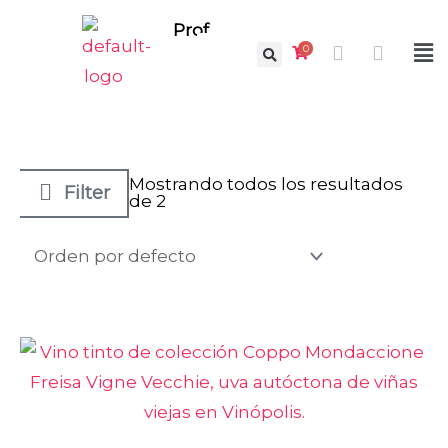
Ir
Prof.
Facebook
Instag
al
0
Fl
contenido
M
Mostrando todos los resultados
Filter
de 2