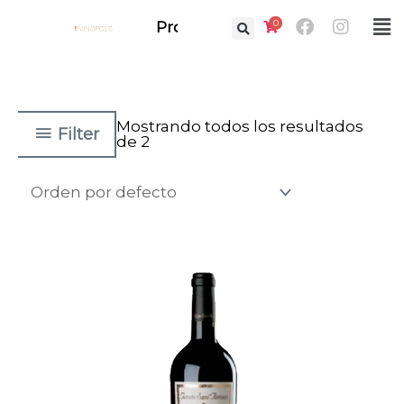
Ir
Facebook
Instag
0
Fl
Prof.
al
M
contenido
Mostrando todos los resultados
Filter
de 2