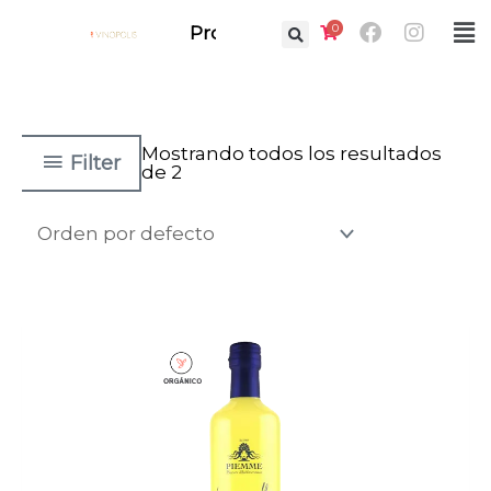
Ir
Facebook
Instag
0
Fl
Prof.
al
M
contenido
Mostrando todos los resultados
Filter
de 2