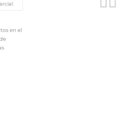
Fac
In
rcial:
tos en el
 de
as