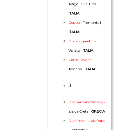
Adige - Sud Tirol |
ITALIA
Coppo
•
Piemonte |
ITALIA
Corte Figaretto
•
Veneto |
ITALIA
Corte Pavone
•
Toscana |
ITALIA
D
Diamantakis Winery
•
Isla de Creta |
GRECIA
Duckman - Luis Pato
•
Bairrada |