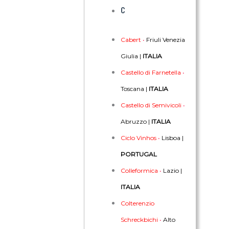
C
Cabert
•
Friuli Venezia
Giulia |
ITALIA
Castello di Farnetella
•
Toscana |
ITALIA
Castello di Semivicoli
•
Abruzzo |
ITALIA
Ciclo Vinhos
•
Lisboa |
PORTUGAL
Colleformica
•
Lazio |
ITALIA
Colterenzio
Schreckbichi
•
Alto