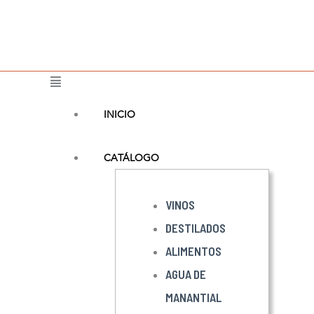
Ir
al
contenido
Main
Menu
INICIO
CATÁLOGO
VINOS
DESTILADOS
ALIMENTOS
AGUA DE
MANANTIAL