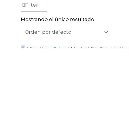
Filter
Frascole
•
Toscana |
ITALIA
Mostrando el único resultado
G
Gillardi
•
Piemonte |
ITALIA
I
Ignaz Niedrist
•
Alto
Adige - Sud Tirol |
ITALIA
Il Follo
•
Veneto |