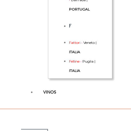
PORTUGAL
F
Fattori
•
Veneto |
ITALIA
Felline
•
Puglia |
ITALIA
Felsina
•
Toscana |
ITALIA
VINOS
Ficomontanino
•
Toscana |
ITALIA
Filippo Gallino
•
Piemonte |
ITALIA