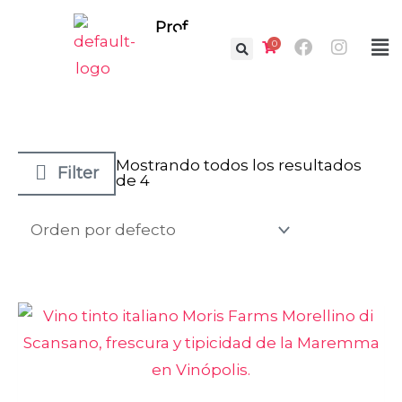
Ir
Prof.
Facebook
Instag
al
0
Fl
contenido
M
Mostrando todos los resultados
Filter
de 4