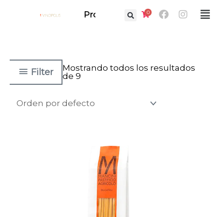
Ir
Facebook
Instag
0
Fl
Prof.
al
M
contenido
Mostrando todos los resultados
Filter
de 9