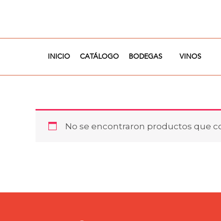
Ir
al
contenido
INICIO
CATÁLOGO
BODEGAS
VINOS
No se encontraron productos que co
I
F