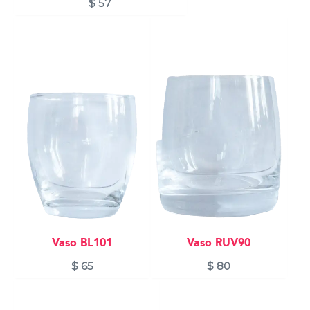
$
57
Vaso BL101
Vaso RUV90
$
65
$
80