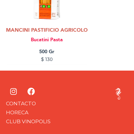
MANCINI PASTIFICIO AGRICOLO
Bucatini Pasta
500 Gr
$
130
I
F
n
a
s
c
CONTACTO
t
e
HORECA
a
b
CLUB VINOPOLIS
g
o
r
o