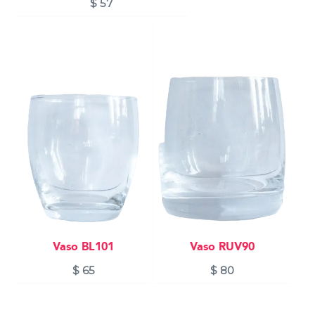
$
57
Vaso BL101
Vaso RUV90
$
65
$
80