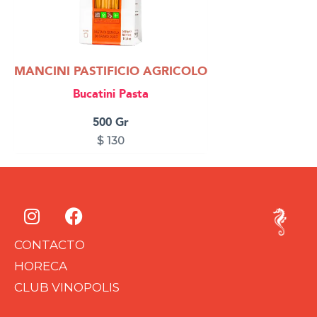
MANCINI PASTIFICIO AGRICOLO
Bucatini Pasta
500 Gr
$
130
I
F
n
a
s
c
CONTACTO
t
e
HORECA
a
b
CLUB VINOPOLIS
g
o
r
o